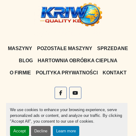
MASZYNY
POZOSTAŁE MASZYNY
SPRZEDANE
BLOG
HARTOWNIA OBRÓBKA CIEPLNA
O FIRMIE
POLITYKA PRYWATNOŚCI
KONTAKT
facebook
youtube
Witryna
Machinio System
stworzona przez
Machinio
We use cookies to enhance your browsing experience, serve
personalized ads or content, and analyze our traffic. By clicking
Manage Cookies
"Accept All", you consent to our use of cookies.
Accept
Decline
Learn more