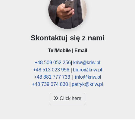
Skontaktuj się z nami
Tel/Mobile | Email
+48 509 052 256
|
kriw@kriw.pl
+48 513 023 956
|
biuro@kriw.pl
+48 881 777 733
|
info@kriw.pl
+48 739 074 830
|
patryk@kriw.pl
Click here