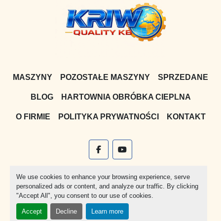
MASZYNY
POZOSTAŁE MASZYNY
SPRZEDANE
BLOG
HARTOWNIA OBRÓBKA CIEPLNA
O FIRMIE
POLITYKA PRYWATNOŚCI
KONTAKT
facebook
youtube
Witryna
Machinio System
stworzona przez
Machinio
We use cookies to enhance your browsing experience, serve
personalized ads or content, and analyze our traffic. By clicking
Manage Cookies
"Accept All", you consent to our use of cookies.
Accept
Decline
Learn more