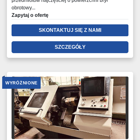
przedmiotów najczęściej o powierzchni brył
obrotowy...
Zapytaj o ofertę
SKONTAKTUJ SIĘ Z NAMI
SZCZEGÓŁY
WYRÓŻNIONE