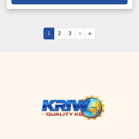
1
2
3
›
»