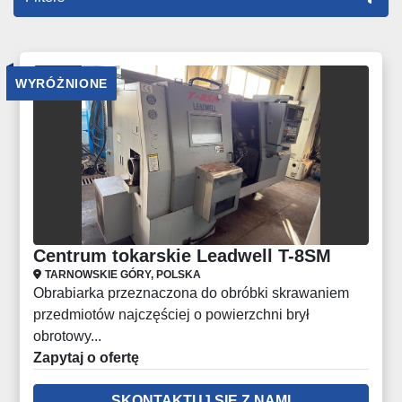
Wszystkie kategorie
WYRÓŻNIONE
Sortuj według
Centrum tokarskie Leadwell T-8SM
TARNOWSKIE GÓRY, POLSKA
Obrabiarka przeznaczona do obróbki skrawaniem
przedmiotów najczęściej o powierzchni brył
obrotowy...
Zapytaj o ofertę
SKONTAKTUJ SIĘ Z NAMI