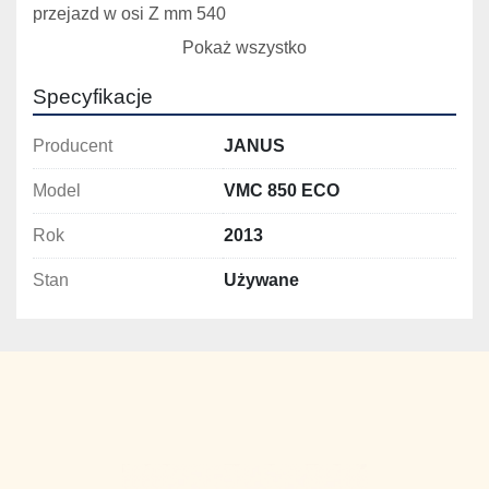
przejazd w osi Z mm 540  
przejazd szybki w osi X m/min 24  
Pokaż wszystko
przejazd szybki w osi Y m/min 24 
przejazd szybki w osi Z m/min 24
Specyfikacje
obroty wrzeciona obr/min20 - 6000 
stożek wrzeciona — BT40  
Producent
JANUS
moc sinika wrzeciona kW 9 
Model
VMC 850 ECO
ilość narzędzi szt 24
Rok
2013
Stan
Używane