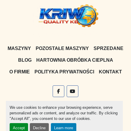
MASZYNY
POZOSTAŁE MASZYNY
SPRZEDANE
BLOG
HARTOWNIA OBRÓBKA CIEPLNA
O FIRMIE
POLITYKA PRYWATNOŚCI
KONTAKT
facebook
youtube
Witryna
Machinio System
stworzona przez
Machinio
We use cookies to enhance your browsing experience, serve
personalized ads or content, and analyze our traffic. By clicking
Manage Cookies
"Accept All", you consent to our use of cookies.
Accept
Decline
Learn more