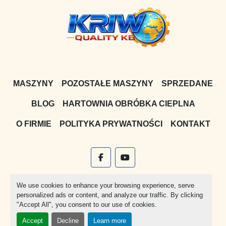
MASZYNY
POZOSTAŁE MASZYNY
SPRZEDANE
BLOG
HARTOWNIA OBRÓBKA CIEPLNA
O FIRMIE
POLITYKA PRYWATNOŚCI
KONTAKT
facebook
youtube
Witryna
Machinio System
stworzona przez
Machinio
We use cookies to enhance your browsing experience, serve
personalized ads or content, and analyze our traffic. By clicking
Manage Cookies
"Accept All", you consent to our use of cookies.
Accept
Decline
Learn more