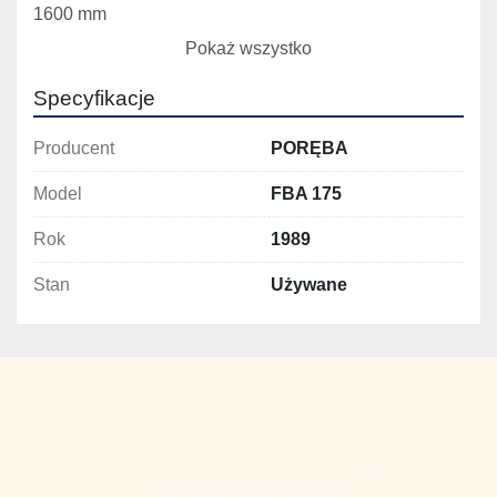
1600 mm
Max. prześwit między pow. stołu i pow. czoła 
Pokaż wszystko
wrzeciona 1755
Specyfikacje
Producent
PORĘBA
Model
FBA 175
Rok
1989
Stan
Używane