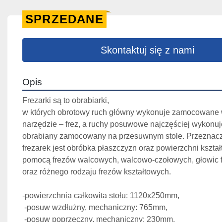
SPRZEDANE
Skontaktuj się z nami
Opis
Frezarki są to obrabiarki, 
w których obrotowy ruch główny wykonuje zamocowane w
narzędzie – frez, a ruchy posuwowe najczęściej wykonuj
obrabiany zamocowany na przesuwnym stole. Przeznacz
frezarek jest obróbka płaszczyzn oraz powierzchni kształ
pomocą frezów walcowych, walcowo-czołowych, głowic f
oraz różnego rodzaju frezów kształtowych.
-powierzchnia całkowita stołu: 1120x250mm,
 -posuw wzdłużny, mechaniczny: 765mm,
 -posuw poprzeczny, mechaniczny: 230mm,