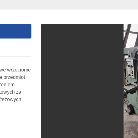
e wrzecionie 
e przedmiot 
eniem 
towych za 
rezowych 