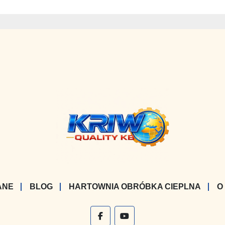
a oś obrotowa)]
000 mm/min.
ANE
BLOG
HARTOWNIA OBRÓBKA CIEPLNA
O
facebook
youtube