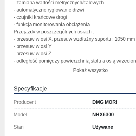
- zamiana wartości metrycznych/calowych
- automatyczne ryglowanie drzwi
- czujniki krańcowe drogi
- funkcja monitorowania obciążenia
Przejazdy w poszczególnych osiach :
- przesuw w osi X, przesuw wzdłużny suportu : 1050 mm
- przesuw w osi Y
- przesuw w osi Z
- odległość pomiędzy powierzchnią stołu a osią wrzecion
mm
Pokaż wszystko
- odległość pomiędzy osią palety a powierzchnią czołową
50-1080 mm
Specyfikacje
Paleta :
- odległość pomiędzy powierzchnią stołu a ziemią : 125
Producent
DMG MORI
- powierzchnia robocza palety : 630 x 630 mm
- maksymalne obciążanie stołu : 1500 kg
Model
NHX6300
- maksymalna średnica przedmiotu obrabianego : 1050
- maksymalna wysokość przedmiotu obrabianego : 130
Stan
Używane
- powierzchnia robocza palety, rozmiar gwintu x liczba ot