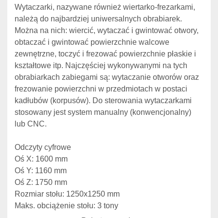
Wytaczarki, nazywane również wiertarko-frezarkami, 
należą do najbardziej uniwersalnych obrabiarek. 
Można na nich: wiercić, wytaczać i gwintować otwory, 
obtaczać i gwintować powierzchnie walcowe 
zewnętrzne, toczyć i frezować powierzchnie płaskie i 
kształtowe itp. Najczęściej wykonywanymi na tych 
obrabiarkach zabiegami są: wytaczanie otworów oraz 
frezowanie powierzchni w przedmiotach w postaci 
kadłubów (korpusów). Do sterowania wytaczarkami 
stosowany jest system manualny (konwencjonalny) 
lub CNC.
Odczyty cyfrowe
Oś X: 1600 mm 
Oś Y: 1160 mm 
Oś Z: 1750 mm 
Rozmiar stołu: 1250x1250 mm 
Maks. obciążenie stołu: 3 tony 
Średnica tarczy: 600 mm