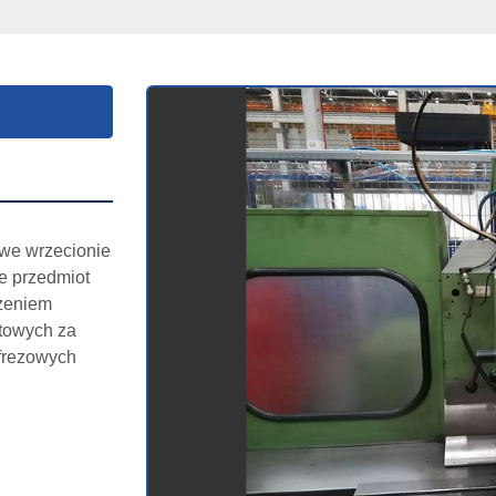
e wrzecionie 
e przedmiot 
eniem 
towych za 
rezowych 