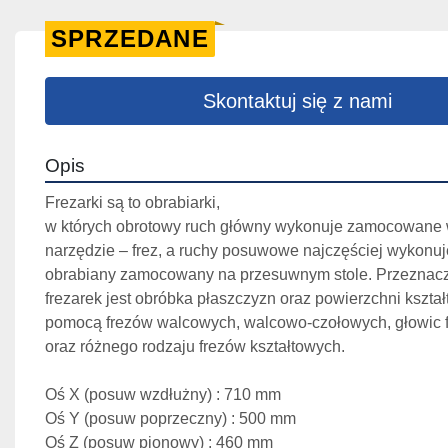
SPRZEDANE
Skontaktuj się z nami
Opis
Frezarki są to obrabiarki, 
w których obrotowy ruch główny wykonuje zamocowane w
narzędzie – frez, a ruchy posuwowe najczęściej wykonuj
obrabiany zamocowany na przesuwnym stole. Przeznacz
frezarek jest obróbka płaszczyzn oraz powierzchni kształ
pomocą frezów walcowych, walcowo-czołowych, głowic f
oraz różnego rodzaju frezów kształtowych.
Oś X (posuw wzdłużny) : 710 mm
Oś Y (posuw poprzeczny) : 500 mm
Oś Z (posuw pionowy) : 460 mm