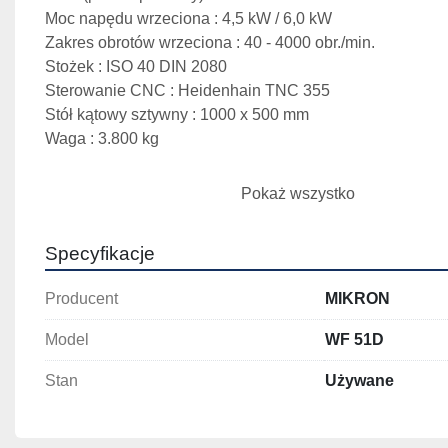
Moc napędu wrzeciona : 4,5 kW / 6,0 kW
Zakres obrotów wrzeciona : 40 - 4000 obr./min.
Stożek : ISO 40 DIN 2080
Sterowanie CNC : Heidenhain TNC 355
Stół kątowy sztywny : 1000 x 500 mm
Waga : 3.800 kg
Wyposażenie :
Pokaż wszystko
- głowica pionowa
- tuleja pionowa : 90 mm
Specyfikacje
- elektroniczne kółko ręczne
- autom. system centralnego smarowania
Producent
MIKRON
- kabina
- układ chłodzenia
Model
WF 51D
Stan
Używane