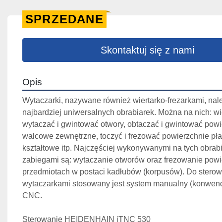
SPRZEDANE
Skontaktuj się z nami
Opis
Wytaczarki, nazywane również wiertarko-frezarkami, nale
najbardziej uniwersalnych obrabiarek. Można na nich: wie
wytaczać i gwintować otwory, obtaczać i gwintować powi
walcowe zewnętrzne, toczyć i frezować powierzchnie płas
kształtowe itp. Najczęściej wykonywanymi na tych obrabi
zabiegami są: wytaczanie otworów oraz frezowanie powie
przedmiotach w postaci kadłubów (korpusów). Do sterow
wytaczarkami stosowany jest system manualny (konwencj
CNC.
Sterowanie HEIDENHAIN iTNC 530