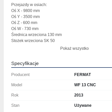
Przejazdy w osiach:
Oś X - 9800 mm
Oś Y - 3500 mm
Oś Z - 600 mm
Oś W - 730 mm
Średnica wrzeciona 130 mm
Stożek wrzeciona SK 50
Stół obrotowy 2000 x 2400 mm
Pokaż wszystko
Maksymalne obciążenie stołu 20000 kg
Moc silnika głównego 37 kW
Specyfikacje
Producent
FERMAT
Model
WF 13 CNC
Rok
2013
Stan
Używane