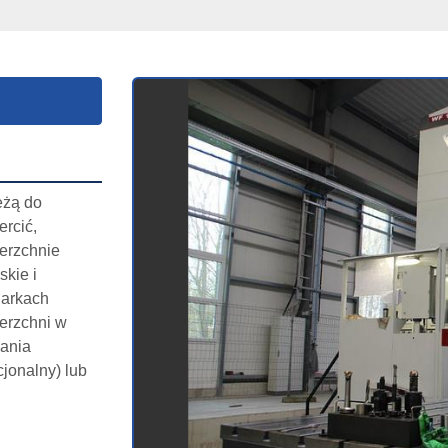
żą do 
rcić, 
erzchnie 
kie i 
arkach 
rzchni w 
ania 
onalny) lub 