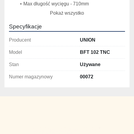
Max długość wycięgu - 710mm
Powierzchnia robocza stołu - 1250x1400mm
Pokaż wszystko
Max obciążenie stołu - 3500kg
Max prędkość posuwu osi X, Z - 6000mm/min 
Specyfikacje
Max prędkość posuwu osi Y - 6000mm/min
Max prędkość posuwu osi W - 3150mm/min
Producent
UNION
Max prędkość posuwu osi B - 900mm/min 
Model
BFT 102 TNC
Stan
Używane
Numer magazynowy
00072