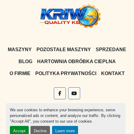
MASZYNY
POZOSTAŁE MASZYNY
SPRZEDANE
BLOG
HARTOWNIA OBRÓBKA CIEPLNA
O FIRMIE
POLITYKA PRYWATNOŚCI
KONTAKT
facebook
youtube
Witryna
Machinio System
stworzona przez
Machinio
We use cookies to enhance your browsing experience, serve
personalized ads or content, and analyze our traffic. By clicking
Manage Cookies
"Accept All", you consent to our use of cookies.
Accept
Decline
Learn more