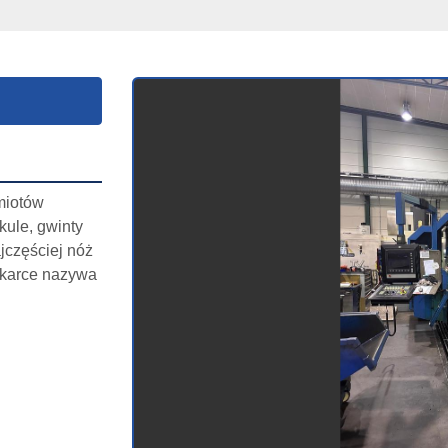
iotów 
kule, gwinty 
częściej nóż 
okarce nazywa 