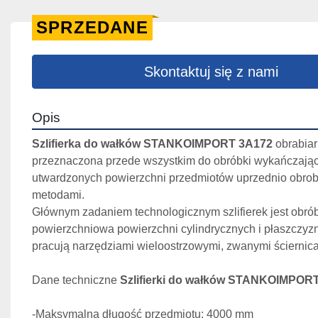
SPRZEDANE
Skontaktuj się z nami
Opis
Szlifierka do wałków STANKOIMPORT 3A172 
obrabiar
przeznaczona przede wszystkim do obróbki wykańczające
utwardzonych powierzchni przedmiotów uprzednio obrob
metodami.
Głównym zadaniem technologicznym szlifierek jest obrób
powierzchniowa powierzchni cylindrycznych i płaszczyzn. 
pracują narzędziami wieloostrzowymi, zwanymi ściernic
Dane techniczne 
Szlifierki do wałków STANKOIMPOR
-Maksymalna długość przedmiotu: 4000 mm