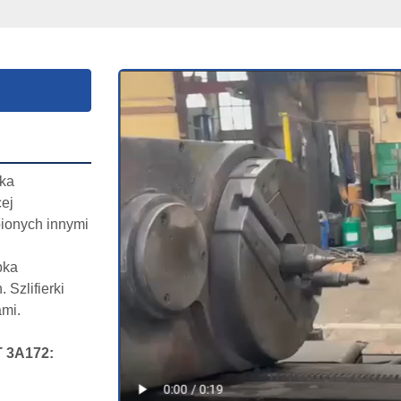
ka 
j 
ionych innymi 
ka 
Szlifierki 
ami.
T 3A172: