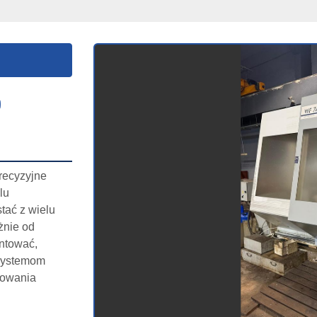
youtube
ecyzyjne 
u 
ać z wielu 
nie od 
ntować, 
systemom 
owania 