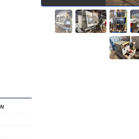
ej/pionowej
ON