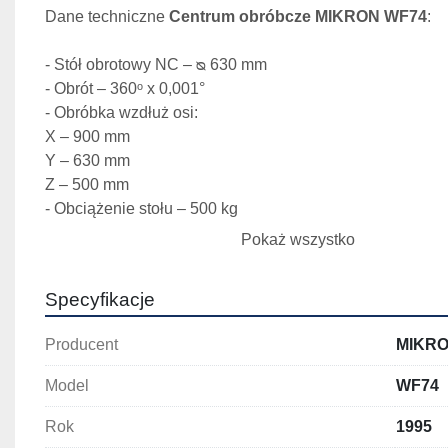
Dane techniczne 
Centrum obróbcze MIKRON WF74
:
- Stół obrotowy NC – ᴓ 630 mm
- Obrót – 360ᵒ x 0,001°
- Obróbka wzdłuż osi:
X – 900 mm
Y – 630 mm
Z – 500 mm
- Obciążenie stołu – 500 kg
- Automatyczne przełączanie wrzeciona z pozycji poziom
Pokaż wszystko
- Stożek SK 40
- Prędkość obrotowa wrzeciona – 20 – 6300 obr./min
Specyfikacje
- Moc – 15 kW, 4-biegowa przekładnia
- Magazyn narzędzi – 40 pozycji
Producent
MIKR
- Średnica narzędzia – 80/140 mm
- Długość – 200 mm
Model
WF74
- Masa – 15 kg
- Układ chłodzenia z filtracją
Rok
1995