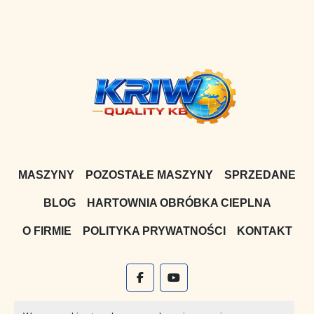
MASZYNY
POZOSTAŁE MASZYNY
SPRZEDANE
BLOG
HARTOWNIA OBRÓBKA CIEPLNA
O FIRMIE
POLITYKA PRYWATNOŚCI
KONTAKT
facebook
youtube
Witryna
Machinio System
stworzona przez
Machinio